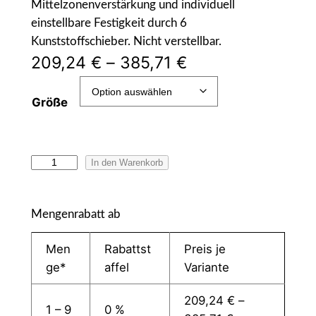
Mittelzonenverstärkung und individuell
einstellbare Festigkeit durch 6
Kunststoffschieber. Nicht verstellbar.
209,24
€
–
385,71
€
Größe
C
In den Warenkorb
o
m
Mengenrabatt ab
f
o
Men
Rabattst
Preis je
r
ge*
affel
Variante
t
N
209,24
€
–
1 – 9
0 %
R