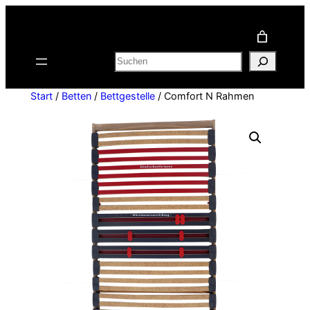
Zum
Inhalt
springen
Suchen
Start
/
Betten
/
Bettgestelle
/ Comfort N Rahmen