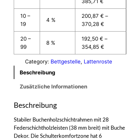
385,71
€
a
h
10 –
200,87
€
–
4 %
m
19
370,28
€
e
n
20 –
192,50
€
–
8 %
M
99
354,85
€
e
Category:
Bettgestelle
, 
Lattenroste
n
g
Beschreibung
e
Zusätzliche Informationen
Beschreibung
Stabiler Buchenholzschichtrahmen mit 28
Federschichtholzleisten (38 mm breit) mit Buche
Dekor. Die Schulterkomfortzone hat 6